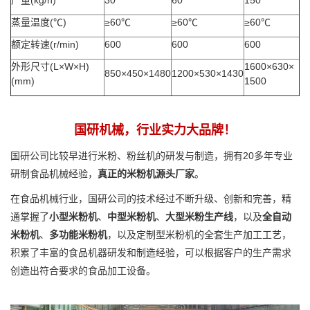
产量(kg/h)
30
60
150
蒸量温度(℃)
≥60℃
≥60℃
≥60℃
额定转速(r/min)
600
600
600
外形尺寸(L×W×H)
1600×630×
850×450×1480
1200×530×1430
(mm)
1500
国研机械，行业实力大品牌！
国研公司比较早进行米粉、粉丝机的研发与制造，拥有20多年专业
研制食品机械经验，
真正的米粉机源头厂家
。
在食品机械行业，国研公司的技术经过不断升级、创新和完善，精
通掌握了
小型米粉机
、
中型米粉机
、
大型米粉生产线
，以及
全自动
米粉机
、
多功能米粉机
，以及定制型米粉机的全套生产加工工艺，
积累了丰富的食品机器研发和制造经验，可以根据客户的生产需求
创造出符合要求的食品加工设备。