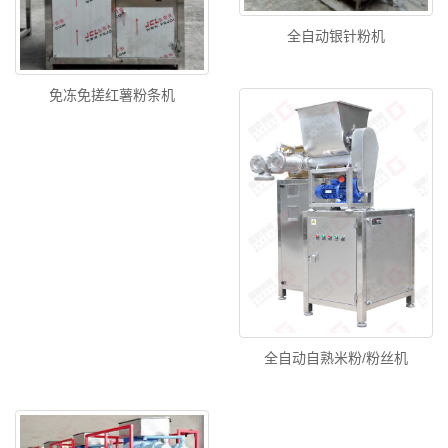
全自动银针粉机
免冻免搓红薯粉条机
全自动自熟米粉/粉丝机