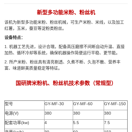
新型多功能米粉、粉丝机
该机为新型多功能米粉、粉丝机械，可生产米粉、米线，以及加工
红薯，玉米，蚕豆等淀粉类粉丝。
设备特点：
1. 机器工艺先进，设计合理。配备高压磨擦不间断自动升温、直接
加热、循环冷却等系统，确保机器操作简便运行平稳、更节能。
2. 所产米粉、粉丝具有清亮剔透、久煮不断、久泡不散、营养丰
富、味道鲜美质量稳定等特征。
国研牌米粉机、粉丝机技术参数（常规型）
型号
GY-MF-30
GY-MF-60
GY-MF-150
电源(V)
380
380
380
配套功率(kw)
4
5.5
7.5