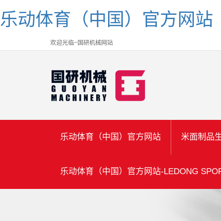
乐动体育（中国）官方网站
欢迎光临~国研机械网站
乐动体育（中国）官方网站
米面制品
乐动体育（中国）官方网站-LEDONG SPOR