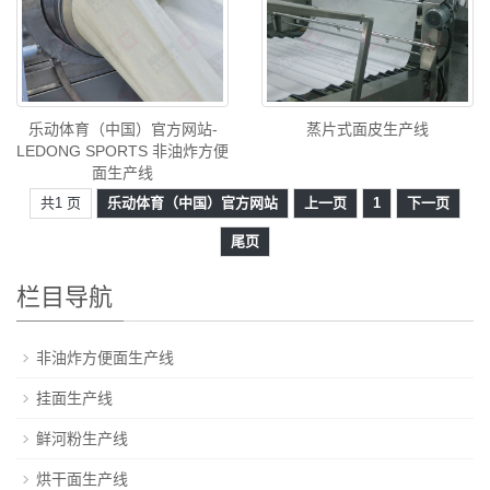
乐动体育（中国）官方网站-
蒸片式面皮生产线
LEDONG SPORTS 非油炸方便
面生产线
共1 页
乐动体育（中国）官方网站
上一页
1
下一页
尾页
栏目导航
非油炸方便面生产线
挂面生产线
鲜河粉生产线
烘干面生产线