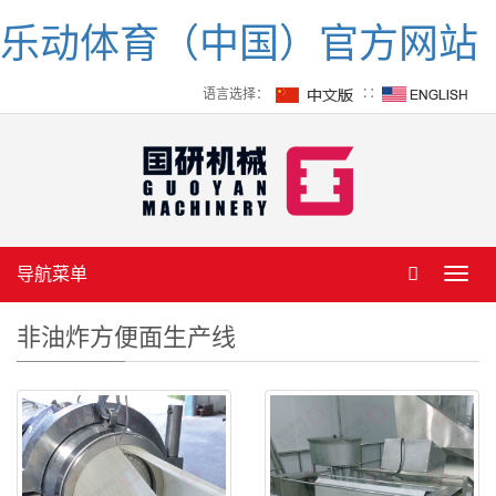
乐动体育（中国）官方网站
语言选择：
∷
导航菜单
Toggl
navig
非油炸方便面生产线