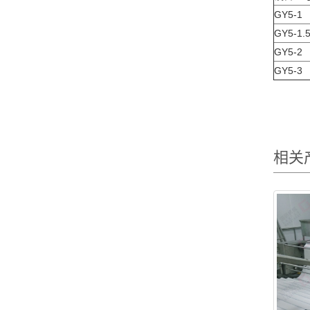
GY5-1
GY5-1.
GY5-2
GY5-3
相关