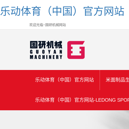
乐动体育（中国）官方网站
欢迎光临~国研机械网站
乐动体育（中国）官方网站
米面制品
乐动体育（中国）官方网站-LEDONG SPOR