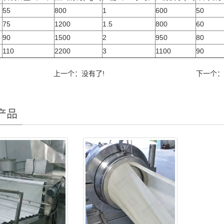
55
800
1
600
50
5
75
1200
1.5
800
60
90
1500
2
950
80
110
2200
3
1100
90
上一个：没有了!
下一个：
产品