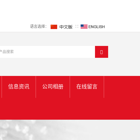
语言选择：
∷
信息资讯
公司相册
在线留言