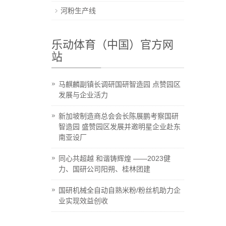
河粉生产线
乐动体育（中国）官方网
站
马麒麟副镇长调研国研智造园 点赞园区
发展与企业活力
新加坡制造商总会会长陈展鹏考察国研
智造园 盛赞园区发展并邀明星企业赴东
南亚设厂
同心共超越 和谐铸辉煌 ——2023健
力、国研公司阳朔、桂林团建
国研机械全自动自熟米粉/粉丝机助力企
业实现效益创收