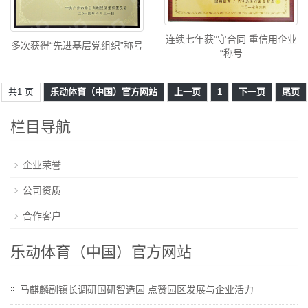
连续七年获”守合同 重信用企业
多次获得“先进基层党组织”称号
“称号
共1 页
乐动体育（中国）官方网站
上一页
1
下一页
尾页
栏目导航
企业荣誉
公司资质
合作客户
乐动体育（中国）官方网站
马麒麟副镇长调研国研智造园 点赞园区发展与企业活力