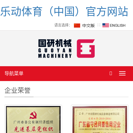
乐动体育（中国）官方网站
语言选择：
∷
导航菜单
Toggl
navig
企业荣誉