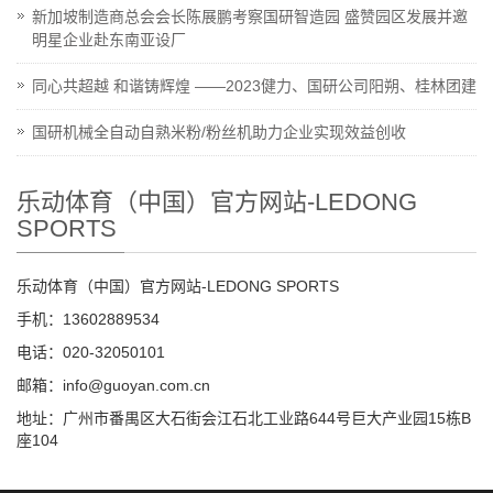
新加坡制造商总会会长陈展鹏考察国研智造园 盛赞园区发展并邀
明星企业赴东南亚设厂
同心共超越 和谐铸辉煌 ——2023健力、国研公司阳朔、桂林团建
国研机械全自动自熟米粉/粉丝机助力企业实现效益创收
乐动体育（中国）官方网站-LEDONG
SPORTS
乐动体育（中国）官方网站-LEDONG SPORTS
手机：13602889534
电话：020-32050101
邮箱：info@guoyan.com.cn
地址：广州市番禺区大石街会江石北工业路644号巨大产业园15栋B
座104