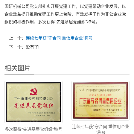
国研机械公司党支部扎实开展党建工作，以党建带动企业发展，以
企业效益提升推动党建工作更上台阶，有效发挥了作为非公企业党
组织的积极作用，多次获得“先进基层党组织”称号。
上一个：
连续七年获”守合同 重信用企业“称号
下一个：没有了!
相关图片
连续七年获”守合同 重信用企业
多次获得“先进基层党组织”称号
“称号