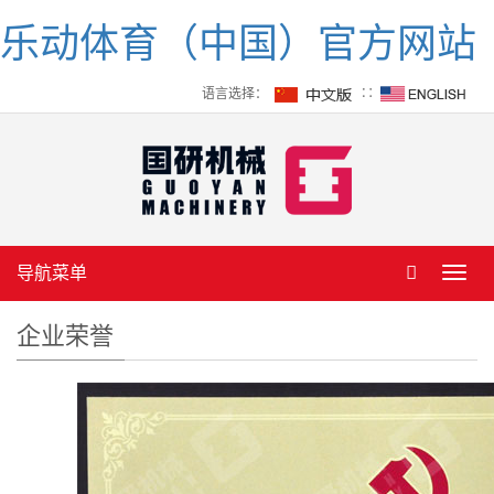
乐动体育（中国）官方网站
语言选择：
∷
导航菜单
Toggl
navig
企业荣誉