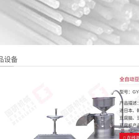
品设备
全自动
型号：GY
产品描述
进日本、
豆腐脑、
豆腐机产
在线