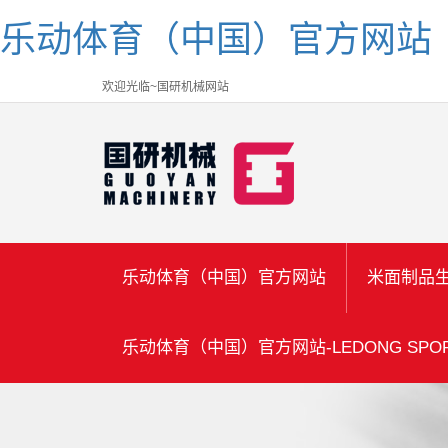
乐动体育（中国）官方网站
欢迎光临~国研机械网站
乐动体育（中国）官方网站
米面制品
乐动体育（中国）官方网站-LEDONG SPOR