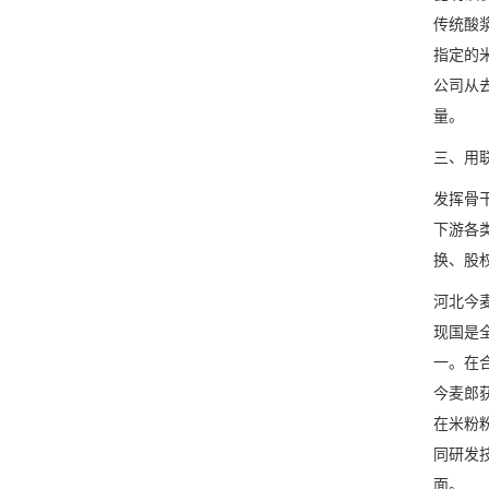
传统酸
指定的
公司从
量。
三、用
发挥骨
下游各
换、股
河北今
现国是
一。在
今麦郎
在米粉
同研发
面。