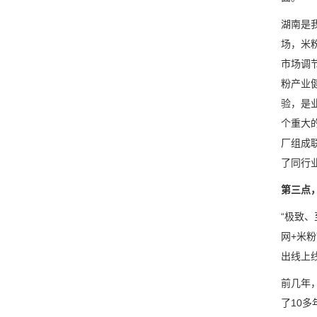
湖南是
场，米
市场调
粉产业
验，是
个重大
厂组成
了同行
第三点
“极致
网+米
出线上
前几年
了10