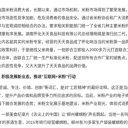
我国米粉消费大省，长期以来，通过市场机制，米粉市场得到了繁荣发展
粉市场恶性竞争加剧，危及消费者的食品安全。通过省米粉协会和广大消
节与宏观调控相结合的办法，要求相关职能部门统一了全省几种主要米粉
健康有序发展。湖南怀化天天食品科技有限公司总经理杨婧是海归创二代，
业内名副其实的米粉专家，经营的天天食品成了怀化响当当的米粉第一品
的政策利好，于是她找父亲商量，一拍即合立即投入2000多万元打造联
联合体，由联合工厂统一生产标准化米粉，配送到所有合作厂家的销售点
业的恶性竞争，又大大提升了天天食品的品牌价值。
，积极发展新业态，推进“互联网+米粉”行动
、至诚、专注、价值、创新”等词汇，是对“工匠精神”的最好诠释。这正是
粉”，提升产品价值和品牌竞争力所应追求的目标。当前，米粉产业的电子商
线下融合发展的态势；米粉文化展示基地建设，米粉产业观光、体验式消
，一部美食纪录片《舌尖上的中国》让“柳州螺蛳粉”声名鹊起。当地一名
多年的茶酒生意，2015年转行经营螺蛳粉。柳州有70多家生产袋装螺蛳