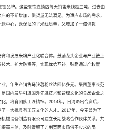
连锁品牌。这些餐饮连锁店每天销售米线超三吨，过去由
锁店的不断增加，供货量无法满足。为适应市场的需求，
配送中心，既保证的了米线质量，又增加了一倍供货
培育和发展米粉产业化联合体。鼓励龙头企业与产业链上
关技术、扩大融资等，实现优势互补。鼓励通过产权置
企业，年生产销售马铃薯粉丝达四亿多元。集团董事长范
，是国内最早引进国外先进技术和管理文化的食品企业之
化，培育团队工匠精神。2014年，日清退出合资后，
了一大批具有工匠文化的人才。2017年，今麦郎为了
研机械设备制造有限公司建立长期战略合作伙伴关系，共
能提高三倍，及时缓解了刀削宽面市场供不应求的局