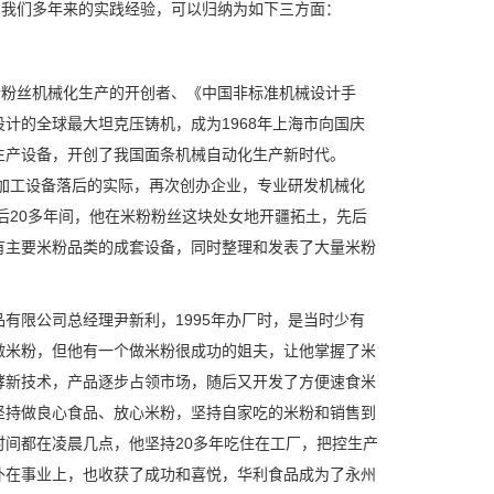
。我们多年来的实践经验，可以归纳为如下三方面：
粉粉丝机械化生产的开创者、《中国非标准机械设计手
计的全球最大坦克压铸机，成为1968年上海市向国庆
生产设备，开创了我国面条机械自动化生产新时代。
产加工设备落后的实际，再次创办企业，专业研发机械化
后20多年间，他在米粉粉丝这块处女地开疆拓土，先后
有主要米粉品类的成套设备，同时整理和发表了大量米粉
有限公司总经理尹新利，1995年办厂时，是当时少有
做米粉，但他有一个做米粉很成功的姐夫，让他掌握了米
酵新技术，产品逐步占领市场，随后又开发了方便速食米
坚持做良心食品、放心米粉，坚持自家吃的米粉和销售到
间都在凌晨几点，他坚持20多年吃住在工厂，把控生产
扑在事业上，也收获了成功和喜悦，华利食品成为了永州