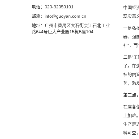
电话：020-32050101
中国经
邮箱：info@guoyan.com.cn
现实意
地址：广州市番禺区大石街会江石北工业
一是弘
路644号巨大产业园15栋B座104
器、强
神”，
二是“
了。在
神的内
艺，激
第二点
在座各
上加难
生产是
料可查