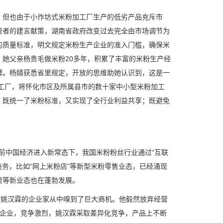
，但也由于小作坊式米粉加工厂生产的低劣产品充斥市
费者的建言献策，湖南省政府改变过去完全由市场调节为
的质量标准，明文规定米粉生产企业的准入门槛，确保米
她父亲杨贵毛做米粉20多年，积累了丰富的米粉生产经
牌。杨婧获悉省里规定，开放的思维助她认识到，这是一
合工厂，将怀化市区及所属县市的数十家中小型米粉加工
，既统一了米粉标准，又实现了全行业利益共享；既避免
当前中国经济进入新常态下，我国米粉粉丝行业通过“互联
务，比如“网上米粉店”等新型米粉零售业态，已经涌现
费等新业态也在蓬勃发展。
叫姚汉霖的企业家从中嗅到了巨大商机。他毅然放弃经营
粉的企业，竞争激烈，姚汉霖采取差异化竞争，产品上不断