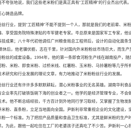
毫不夸张地说，我们这些老米粉们是真正具有“工匠精神”的行业杰出代表
匠心铸造品牌。
粉丝行业，提到“工匠精神”不能不提到一个人，那就是我们的老前辈、米
编、享受国务院特殊津贴的岑军健老专家。岑总原来是国家军工专家，他设
科技成果；八十年代初他调任广州粮食局总工程师后，设计的自动化面条
3年退休后，他老骥伏枥，志在千里，针对国内外米粉粉丝市场巨大，而生
粉粉丝的成套设备。1994年，他的第一条即食河粉生产线在越南投产，随
河粉、米粉、即食米粉、过桥米线、红薯粉、玉米粉、马铃薯粉等几乎所
技术研究和行业发展的理论文章，有力地推动了米粉粉丝行业的发展。
粉丝行业还有许许多多默默耕耘，潜心米粉事业的无名英雄。湖南华利食品
有企业率先打破铁饭碗下海的创业者之一。他学的是经济管理专业，不会
技术。他不断总结经验，千方百计到外地同行学习取经，又掌握了生物发
养米粉、直条粉，立足当地面向全国。尹新利非常重视企业的文化建设，
米粉一个标准。为了把控产品质量和食品卫生标准，尤其是鲜米粉的生产时
节。为此，跟他一起吃住在工厂的老婆孩子还真吃了不少苦。尹新利一心