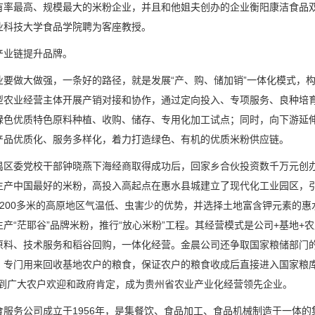
有率最高、规模最大的米粉企业，并且和他姐夫创办的企业衡阳康洁食品
业科技大学食品学院聘为客座教授。
产业链提升品牌。
业要做大做强，一条好的路径，就是发展“产、购、储加销”一体化模式，
型农业经营主体开展产销对接和协作，通过定向投入、专项服务、良种培
绿色优质特色原料种植、收购、储存、专用化加工试点；同时，向下游延
产品优质化、服务多样化，着力打造绿色、有机的优质米粉供应链。
禺区委党校干部钟晓燕下海经商取得成功后，回家乡合伙投资数千万元创
生产中国最好的米粉，高投入高起点在惠水县城建立了现代化工业园区，
1200多米的高原地区气温低、虫害少的优势，并选择土地富含钾元素的
生产“茫耶谷”品牌米粉，推行“放心米粉”工程。其经营模式是公司+基地
原料、技术服务和稻谷回购，一体化经营。金晨公司还争取国家粮储部门
，专门用来回收基地农户的粮食，保证农户的粮食收成后直接进入国家粮库
受到广大农户欢迎和政府肯定，成为贵州省农业产业化经营领先企业。
食服务公司成立于1956年，是集餐饮、食品加工、食品机械制造于一体