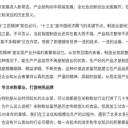
济发展进入新常态，产业结构向中高端发展，全社会创新创业全面展开，在
义和深远的历史意义。
扬“工匠精神”势在必行。“十三五”是中国经济腾飞的关键节点，制造业是
国之基。不可否认，当前我国制造业还存在着大而不强、产品档次整体不高
而“差不多精神”又在作祟，导致了即便拥有世界一流的技术、一流的设备、
工匠精神”是实现产业升级的重要驱动力。从世界范围内来看，制造业就其
这种情况下，能生产产品显然不再是制造业的优势，生产好的产品才是制
涵是精雕细琢、精益求精、不断完善，这种价值追求虽然是建立在产品品
发企业和从业者秉持认真的态度、严谨的精神、高超的技能，从而实现产
，专注米粉事业，打造响亮品牌
位特别是从业时间较长的企业家，可以说都是在米粉粉丝行业打拼了几十
。为什么这么说呢？米粉粉丝虽然是历史传统悠久的食品，但其加工过去
近20来年的事情，我们在工业化和规模化生产的过程中，遇到了太多太多
，也没有什么类似的行业可模仿，每一点技术的进步和专业知识的积累都