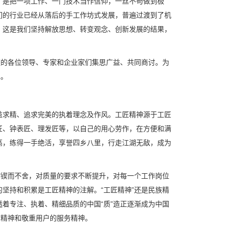
，是把一项工作、一门技术当作信仰，一丝不苟做到极
们的行业已经从落后的手工作坊式发展，普遍过渡到了机
。这是我们坚持解放思想、转变观念、创新发展的结果，
座的各位领导、专家和企业家们集思广益、共同商讨。为
见。
益求精、追求完美的执着理念及作风。工匠精神源于工匠
匠、钟表匠、理发匠等，以自己的用心劳作，在方便和满
高，练得一手绝活，享誉四乡八里，行走江湖无敌，成为
作锲而不舍，对质量的要求不断提升，对每一个工作岗位
坚持和积累是工匠精神的注解。“工匠精神”还是民族精
着专注、执着、精细品质的中国“质”造正逐渐成为中国
质精神和敬重用户的服务精神。