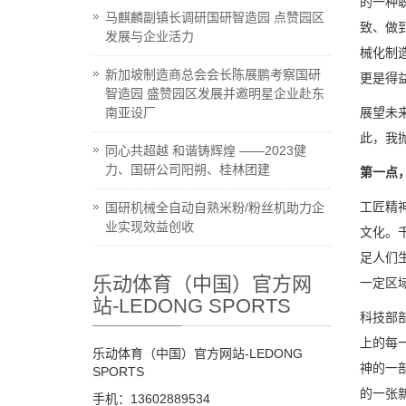
的一种
马麒麟副镇长调研国研智造园 点赞园区
致、做
发展与企业活力
械化制
新加坡制造商总会会长陈展鹏考察国研
更是得
智造园 盛赞园区发展并邀明星企业赴东
南亚设厂
展望未
此，我
同心共超越 和谐铸辉煌 ——2023健
力、国研公司阳朔、桂林团建
第一点
工匠精
国研机械全自动自熟米粉/粉丝机助力企
业实现效益创收
文化。
足人们
乐动体育（中国）官方网
一定区
站-LEDONG SPORTS
科技部
上的每
乐动体育（中国）官方网站-LEDONG
神的一
SPORTS
的一张
手机：13602889534