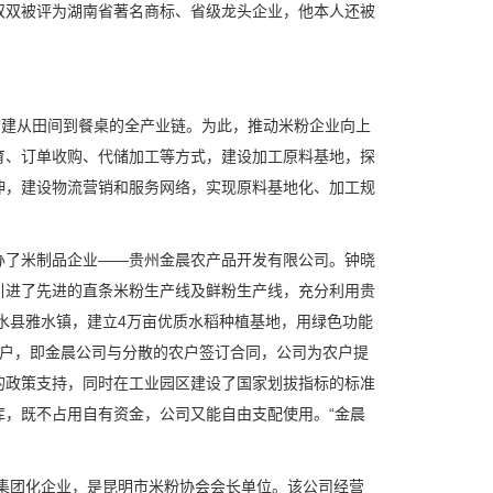
双双被评为湖南省著名商标、省级龙头企业，他本人还被
构建从田间到餐桌的全产业链。为此，推动米粉企业向上
育、订单收购、代储加工等方式，建设加工原料基地，探
伸，建设物流营销和服务网络，实现原料基地化、加工规
办了米制品企业——贵州金晨农产品开发有限公司。钟晓
引进了先进的直条米粉生产线及鲜粉生产线，充分利用贵
惠水县雅水镇，建立4万亩优质水稻种植基地，用绿色功能
+农户，即金晨公司与分散的农户签订合同，公司为农户提
的政策支持，同时在工业园区建设了国家划拔指标的标准
，既不占用自有资金，公司又能自由支配使用。“金晨
的集团化企业，是昆明市米粉协会会长单位。该公司经营