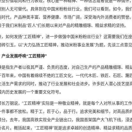
职业价值取向和行为表现，核心是一种精神、一种信念或者说是一种情怀
到别人无可替代。具体到在中国米粉粉丝行业，我们可以看到，如今，我
造时代，产品种类丰富、营养健康、市场广阔，深受海内外消费者的赞誉
益于我们米制品“匠人”们长期以来对产品的精雕细琢、精益求精的坚持。
来，如何发扬“工匠精神”，进一步做强中国米粉粉丝行业？这需要我们在
抛砖引玉，以“大力弘扬工匠精神，推动米粉事业发展”为题，先谈三点意
，产业发展呼唤“工匠精神”
神是指生产者以极其严谨、负责的态度，对自己生产的产品精雕细琢、精
千百年来，中国有着绵续不绝的工匠文化，一代代木匠、铁匠、石匠、篾
生活生产需求的同时，推动了行业发展和社会进步。许多匠人潜心技艺提
域内历史发展的一个重要文化符号。
部长万钢说，“工匠精神”实际是一种敬业精神，就是每个人对所从事的工
一件事都不放松。精于工，匠于心，品于行。追求完美和细节，对高品质的
部分。去年，我国高铁实现全产业链出口，我国首架国产大飞机下线，浸透
新名片。概括起来，“工匠精神”就是追求卓越的创造精神、精益求精的品