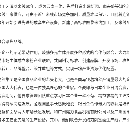
浆工艺滇味米线60年，成为云南一绝，先后打造出建新园、南来盛等知名
米线厂家供应，可由于近年米线市场竞争加剧，质量难以保证，且随着连
去年开始引进先进的成套生产设备，新建了高标准酸浆米线加工厂及米线
联合聚焦品牌。
干企业的示范带动作用，鼓励多元主体开展多种形式的合作与融合，大力
类市场主体成立米粉产业联盟，共同制订标准、创建品牌、开发市场、攻
权转让、品牌整合、兼并重组等方式，实现米粉产业资源优化配置。
麦郎集团是全国食品企业的龙头老大，也是全国马铃薯粉丝产销量最大的
全国人大代表，也是一位独具匠心的企业家。今麦郎与日本企业日清合资
合资期间，他要求管理团队重点学习日本企业一丝不苟、精益求精的工匠文
获得持续高速发展。范现国董事长感慨地说：跟日企合作最大的收获是培养
粉丝和面条两大市场长足发展，和广州健力食品机械有限公司以及广州国
技术工艺更先进的生产设备。其中，他们联合开发的刀削宽面生产线，产