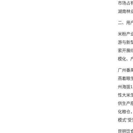
市场占
湖南林
二、用
米粉产
游与新
索开展
模化、
广州番
燕着眼
州海拔
性大米
供生产
化粮仓
模式”
昆明饮