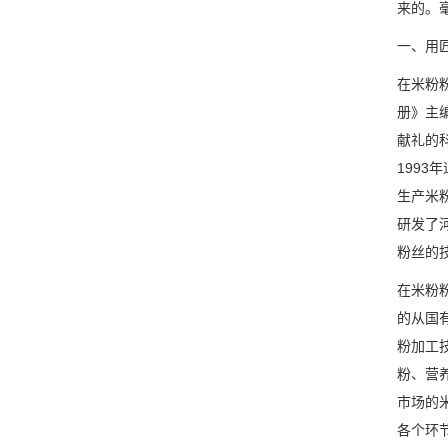
来的。
一、用
在米粉
册》主
献礼的
199
生产米
研发了
粉丝的
在米粉
的从国
粉加工
粉、营
市场的
各个环